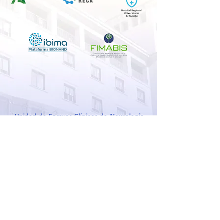
Unidad de Ensayos Clínicos de Neurología
4ª Planta Pabellón B. Servicio de Neurología
29010 Málaga
CONTACTO