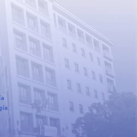
ía
gía