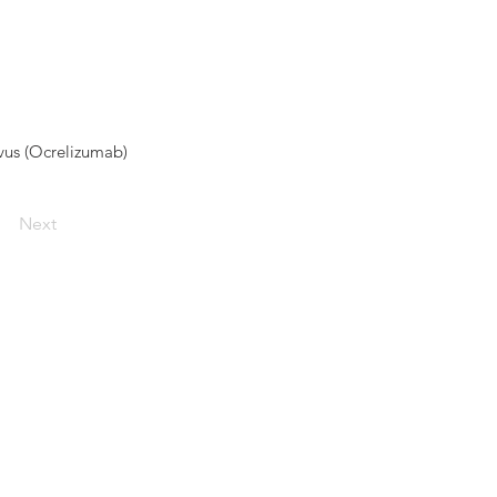
vus (Ocrelizumab)
Next