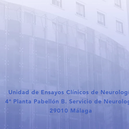
Unidad de Ensayos Clínicos de Neurolog
4ª Planta Pabellón B. Servicio de Neurolo
29010 Málaga