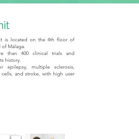
nit
it is located on the 4th floor of
l of Málaga.
 than 400 clinical trials and
s history.
 epilepsy, multiple sclerosis,
cells, and stroke, with high user