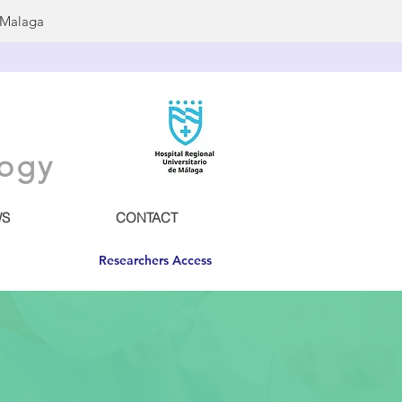
f Malaga
logy
S
CONTACT
Researchers Access