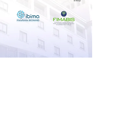
Neurology Clinical Trials Unit
4th Floor Pavilion B. Neurology Service
29010 Málaga
unidadensayosneurologiamalaga@gmail.com
671597249
/
671597250
CONTACT
COOKIE POLICY
TERMS OF USE