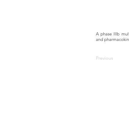
A phase IIIb mult
and pharmacokinet
Previous