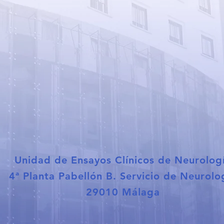
Unidad de Ensayos Clínicos de Neurolog
4ª Planta Pabellón B. Servicio de Neurolo
29010 Málaga