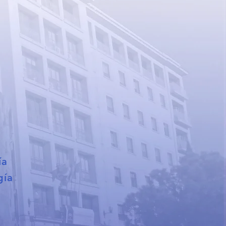
ía
gía